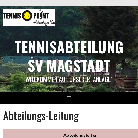
Springe
zum
Inhalt
TENNISABTEILUNG
SV MAGSTADT
WILLKOMMEN AUF UNSERER "ANLAGE"
Abteilungs-Leitung
Abteilungsleiter