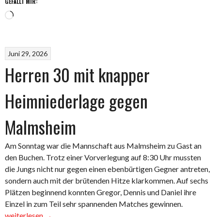
GEFÄLLT MIR:
Wird
geladen …
Juni 29, 2026
Herren 30 mit knapper
Heimniederlage gegen
Malmsheim
Am Sonntag war die Mannschaft aus Malmsheim zu Gast an
den Buchen. Trotz einer Vorverlegung auf 8:30 Uhr mussten
die Jungs nicht nur gegen einen ebenbürtigen Gegner antreten,
sondern auch mit der brütenden Hitze klarkommen. Auf sechs
Plätzen beginnend konnten Gregor, Dennis und Daniel ihre
„Herren
Einzel in zum Teil sehr spannenden Matches gewinnen.
30
weiterlesen
→