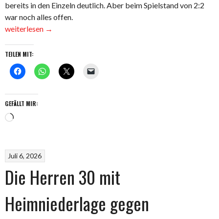
bereits in den Einzeln deutlich. Aber beim Spielstand von 2:2
war noch alles offen.
„Damen
weiterlesen
→
40
zu
TEILEN MIT:
Gast
beim
Tabellenführer
TSV
GEFÄLLT MIR:
Dagersheim“
Wird
geladen …
Juli 6, 2026
Die Herren 30 mit
Heimniederlage gegen