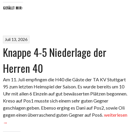
GEFÄLLT MIR:
Juli 13, 2026
Knappe 4-5 Niederlage der
Herren 40
Am 11. Juli empfingen die H40 die Gäste der TA KV Stuttgart
95 zum letzten Heimspiel der Saison. Es wurde bereits um 10
Uhr mit allen 6 Einzeln auf gut bewässerten Plätzen begonnen.
Kreso auf Pos1 musste sich einem sehr guten Gegner
geschlagen geben. Ebenso erging es Dani auf Pos2, sowie Oli
„Knappe
gegen einen überraschend guten Gegner auf Pos6.
weiterlesen
4-
→
5