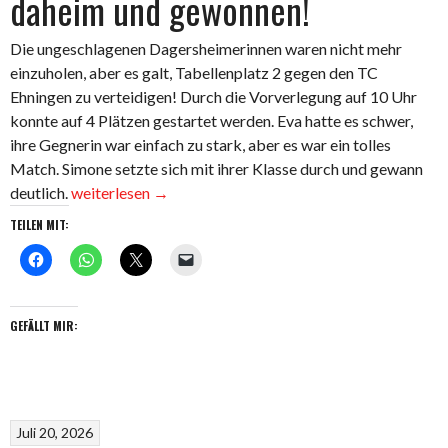
daheim und gewonnen!
Die ungeschlagenen Dagersheimerinnen waren nicht mehr
einzuholen, aber es galt, Tabellenplatz 2 gegen den TC
Ehningen zu verteidigen! Durch die Vorverlegung auf 10 Uhr
konnte auf 4 Plätzen gestartet werden. Eva hatte es schwer,
ihre Gegnerin war einfach zu stark, aber es war ein tolles
Match. Simone setzte sich mit ihrer Klasse durch und gewann
„Damen
deutlich.
weiterlesen
→
40
TEILEN MIT:
–
Letzter
Spieltag
daheim
GEFÄLLT MIR:
und
gewonnen!“
Juli 20, 2026