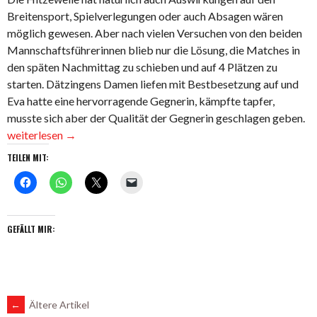
Breitensport, Spielverlegungen oder auch Absagen wären
möglich gewesen. Aber nach vielen Versuchen von den beiden
Mannschaftsführerinnen blieb nur die Lösung, die Matches in
den späten Nachmittag zu schieben und auf 4 Plätzen zu
starten. Dätzingens Damen liefen mit Bestbesetzung auf und
Eva hatte eine hervorragende Gegnerin, kämpfte tapfer,
„
musste sich aber der Qualität der Gegnerin geschlagen geben.
40
weiterlesen
→
–
TEILEN MIT:
So
kn
ve
–
GEFÄLLT MIR:
3
Sp
ma
de
BEITRAGSNAVIGATION
Un
←
Ältere Artikel