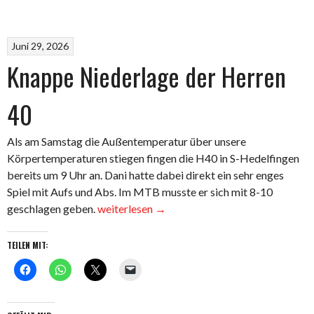
geladen …
Juni 29, 2026
Knappe Niederlage der Herren
40
Als am Samstag die Außentemperatur über unsere
Körpertemperaturen stiegen fingen die H40 in S-Hedelfingen
bereits um 9 Uhr an. Dani hatte dabei direkt ein sehr enges
Spiel mit Aufs und Abs. Im MTB musste er sich mit 8-10
„Knappe
geschlagen geben.
weiterlesen
→
Niederlage
der
TEILEN MIT:
Herren
40“