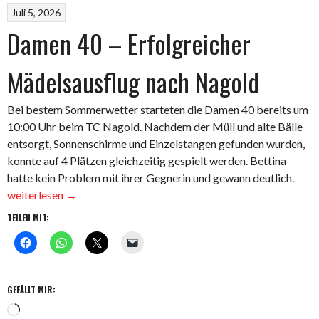
Juli 5, 2026
Damen 40 – Erfolgreicher
Mädelsausflug nach Nagold
Bei bestem Sommerwetter starteten die Damen 40 bereits um
10:00 Uhr beim TC Nagold. Nachdem der Müll und alte Bälle
entsorgt, Sonnenschirme und Einzelstangen gefunden wurden,
konnte auf 4 Plätzen gleichzeitig gespielt werden. Bettina
„Da
hatte kein Problem mit ihrer Gegnerin und gewann deutlich.
40
weiterlesen
→
–
TEILEN MIT:
Erfol
Mäde
nach
Nago
GEFÄLLT MIR:
Wird