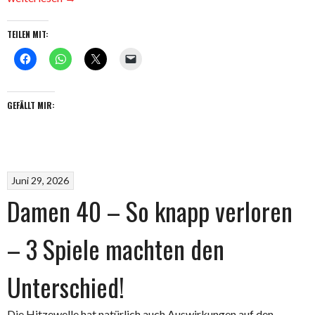
mit
knapper
TEILEN MIT:
Heimniede
gegen
Malmshei
GEFÄLLT MIR:
Juni 29, 2026
Damen 40 – So knapp verloren
– 3 Spiele machten den
Unterschied!
Die Hitzewelle hat natürlich auch Auswirkungen auf den