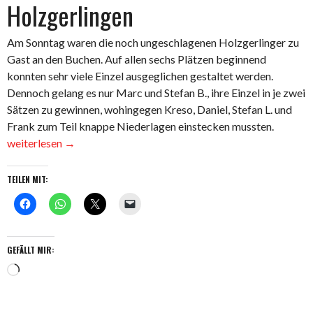
Holzgerlingen
Am Sonntag waren die noch ungeschlagenen Holzgerlinger zu
Gast an den Buchen. Auf allen sechs Plätzen beginnend
konnten sehr viele Einzel ausgeglichen gestaltet werden.
Dennoch gelang es nur Marc und Stefan B., ihre Einzel in je zwei
Sätzen zu gewinnen, wohingegen Kreso, Daniel, Stefan L. und
„Die
Frank zum Teil knappe Niederlagen einstecken mussten.
Herren
weiterlesen
→
30
mit
TEILEN MIT:
Heimnie
gegen
Holzger
GEFÄLLT MIR:
Wird
geladen …