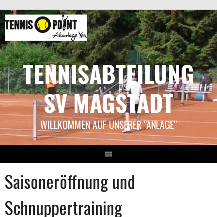
Springe
zum
Inhalt
TENNISABTEILUNG
SV MAGSTADT
WILLKOMMEN AUF UNSERER "ANLAGE"
Saisoneröffnung und
Schnuppertraining