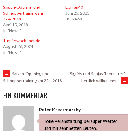
Saison-Opening und
Damen40
Schnuppertraining am
Juni 25, 2023
22.4.2018
In "News"
April 15, 2018
In "News"
Turnierwochenende
August 26, 2024
In "News"
ARTIKEL-
←
Saison-Opening und
Sigrids und Sonjas Tennistreff –
herzlich willkommen!
→
Schnuppertraining am 22.4.2018
NAVIGATION
EIN KOMMENTAR
Peter Kreczmarsky
Tolle Veranstaltung bei super Wetter
und mit sehr netten Leuten.