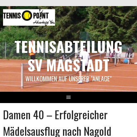
Springe
zum
Inhalt
TENNISABTEILUNG
SV MAGSTADT
WILLKOMMEN AUF UNSERER "ANLAGE"
Damen 40 – Erfolgreicher
Mädelsausflug nach Nagold