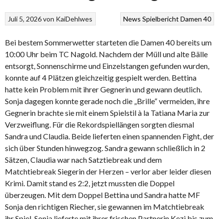
Juli 5, 2026
von
KaiDehlwes
News
Spielbericht Damen 40
Bei bestem Sommerwetter starteten die Damen 40 bereits um
10:00 Uhr beim TC Nagold. Nachdem der Müll und alte Bälle
entsorgt, Sonnenschirme und Einzelstangen gefunden wurden,
konnte auf 4 Plätzen gleichzeitig gespielt werden. Bettina
hatte kein Problem mit ihrer Gegnerin und gewann deutlich.
Sonja dagegen konnte gerade noch die „Brille“ vermeiden, ihre
Gegnerin brachte sie mit einem Spielstil à la Tatiana Maria zur
Verzweiflung. Für die Rekordspiellängen sorgten diesmal
Sandra und Claudia. Beide lieferten einen spannenden Fight, der
sich über Stunden hinwegzog. Sandra gewann schließlich in 2
Sätzen, Claudia war nach Satztiebreak und dem
Matchtiebreak Siegerin der Herzen – verlor aber leider diesen
Krimi. Damit stand es 2:2, jetzt mussten die Doppel
überzeugen. Mit dem Doppel Bettina und Sandra hatte MF
Sonja den richtigen Riecher, sie gewannen im Matchtiebreak
ihr Spiel. Sonja lieferte mit ihrer frischen Partnerin Kezi bis zum