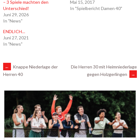
– 3 Spiele machten den
Mai 15, 2017
Unterschied!
In "Spielbericht Damen 40"
Juni 29, 2026
In "News"
ENDLICH…
Juni 27, 2021
In "News"
ARTIKEL-
←
Knappe Niederlage der
Die Herren 30 mit Heimniederlage
gegen Holzgerlingen
→
Herren 40
NAVIGATION