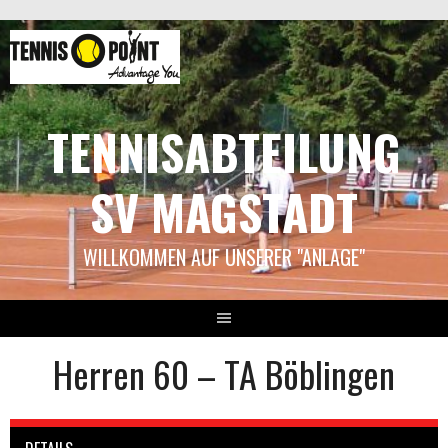
Springe
zum
Inhalt
TENNISABTEILUNG
SV MAGSTADT
WILLKOMMEN AUF UNSERER "ANLAGE"
Herren 60 – TA Böblingen