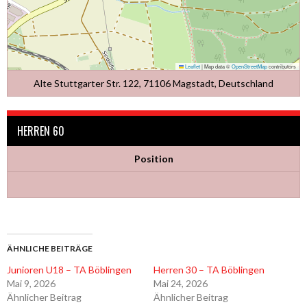
Leaflet
|
Map data ©
OpenStreetMap
contributors
Alte Stuttgarter Str. 122, 71106 Magstadt, Deutschland
HERREN 60
Position
ÄHNLICHE BEITRÄGE
Junioren U18 – TA Böblingen
Herren 30 – TA Böblingen
Mai 9, 2026
Mai 24, 2026
Ähnlicher Beitrag
Ähnlicher Beitrag