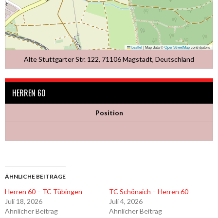
Leaflet
|
Map data ©
OpenStreetMap
contributors
Alte Stuttgarter Str. 122, 71106 Magstadt, Deutschland
HERREN 60
Position
ÄHNLICHE BEITRÄGE
Herren 60 – TC Tübingen
TC Schönaich – Herren 60
Juli 18, 2026
Juli 4, 2026
Ähnlicher Beitrag
Ähnlicher Beitrag