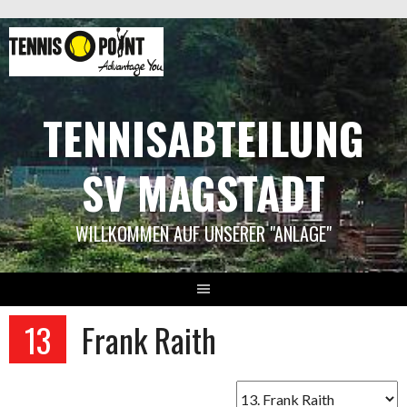
Springe
zum
Inhalt
TENNISABTEILUNG
SV MAGSTADT
WILLKOMMEN AUF UNSERER "ANLAGE"
13
Frank Raith