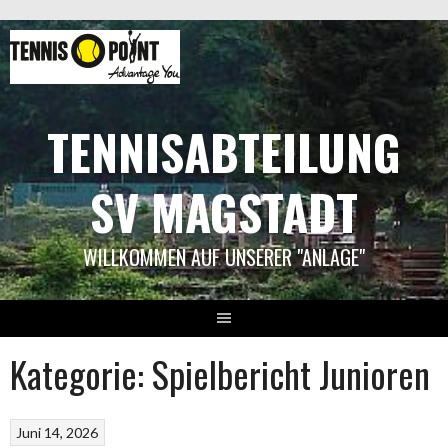
Springe
zum
Inhalt
TENNISABTEILUNG
SV MAGSTADT
WILLKOMMEN AUF UNSERER "ANLAGE"
Kategorie:
Spielbericht Junioren
Juni 14, 2026