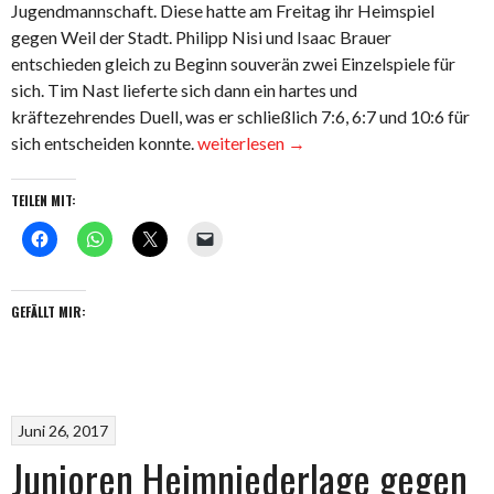
Jugendmannschaft. Diese hatte am Freitag ihr Heimspiel
gegen Weil der Stadt. Philipp Nisi und Isaac Brauer
entschieden gleich zu Beginn souverän zwei Einzelspiele für
sich. Tim Nast lieferte sich dann ein hartes und
kräftezehrendes Duell, was er schließlich 7:6, 6:7 und 10:6 für
„Junioren
sich entscheiden konnte.
weiterlesen
→
U15
siegen
TEILEN MIT:
im
ersten
Verbandsspiel
Zuhause“
GEFÄLLT MIR:
Juni 26, 2017
Junioren Heimniederlage gegen