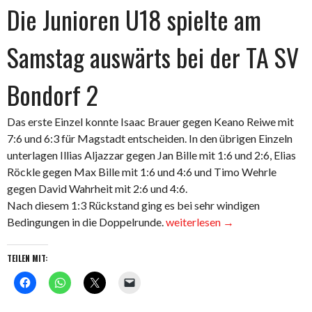
Die Junioren U18 spielte am
Samstag auswärts bei der TA SV
Bondorf 2
Das erste Einzel konnte Isaac Brauer gegen Keano Reiwe mit
7:6 und 6:3 für Magstadt entscheiden. In den übrigen Einzeln
unterlagen Illias Aljazzar gegen Jan Bille mit 1:6 und 2:6, Elias
Röckle gegen Max Bille mit 1:6 und 4:6 und Timo Wehrle
gegen David Wahrheit mit 2:6 und 4:6.
Nach diesem 1:3 Rückstand ging es bei sehr windigen
„Die
Bedingungen in die Doppelrunde.
weiterlesen
→
Junioren
U18
TEILEN MIT:
spielte
am
Samstag