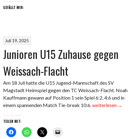
auswärts
GEFÄLLT MIR:
bei
der
TA
SV
Juli 19, 2025
Bondorf
Junioren U15 Zuhause gegen
2“
Weissach-Flacht
Am 18 Juli hatte die U15 Jugend-Mannschaft des SV
Magstadt Heimspiel gegen den TC Weissach-Flacht. Noah
Kauffmann gewann auf Position 1 sein Spiel 6:2, 4:6 und in
„Junioren
einem spannenden Match Tie-break 10:6.
weiterlesen
→
U15
Zuhause
TEILEN MIT:
gegen
Weissach-