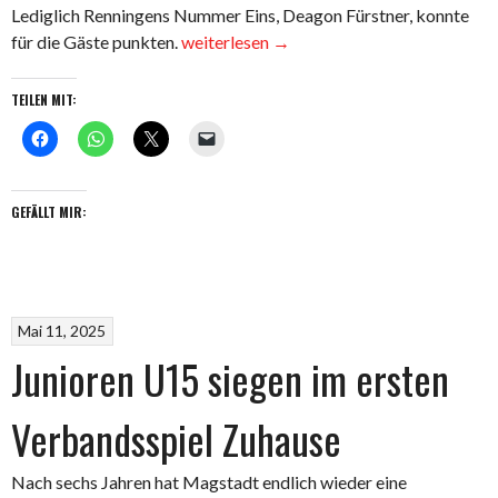
Lediglich Renningens Nummer Eins, Deagon Fürstner, konnte
„Junioren
für die Gäste punkten.
weiterlesen
→
U15
Zuhause
TEILEN MIT:
gegen
Renningen
–
mit
GEFÄLLT MIR:
super
enger
Niederlage“
Mai 11, 2025
Junioren U15 siegen im ersten
Verbandsspiel Zuhause
Nach sechs Jahren hat Magstadt endlich wieder eine