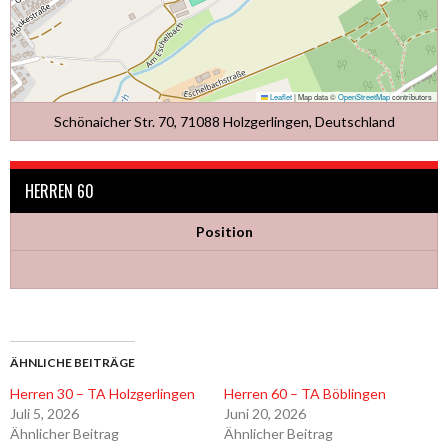
Leaflet
|
Map data ©
OpenStreetMap
contributors
Schönaicher Str. 70, 71088 Holzgerlingen, Deutschland
HERREN 60
Position
ÄHNLICHE BEITRÄGE
Herren 30 – TA Holzgerlingen
Herren 60 – TA Böblingen
Juli 5, 2026
Juni 20, 2026
Ähnlicher Beitrag
Ähnlicher Beitrag