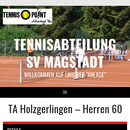
Springe
zum
Inhalt
TENNISABTEILUNG
SV MAGSTADT
WILLKOMMEN AUF UNSERER "ANLAGE"
TA Holzgerlingen – Herren 60