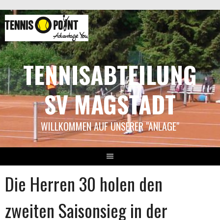
Springe
zum
Inhalt
TENNISABTEILUNG
SV MAGSTADT
WILLKOMMEN AUF UNSERER "ANLAGE"
Die Herren 30 holen den
zweiten Saisonsieg in der