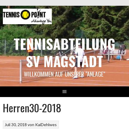
Springe
zum
Inhalt
TENNISABTEILUNG
SV MAGSTADT
WILLKOMMEN AUF UNSERER "ANLAGE"
Herren30-2018
Juli 30, 2018
von
KaiDehlwes