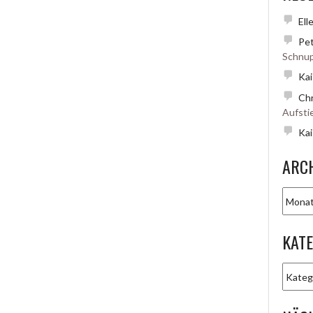
Ell
Pet
Schnup
Kai
Chr
Aufsti
Kai
ARC
Archiv
KAT
Katego