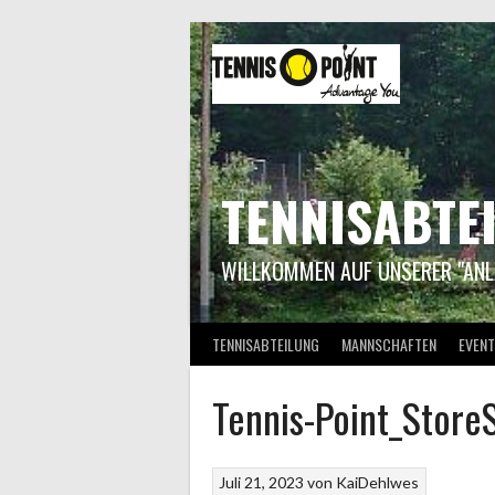
Springe
zum
Inhalt
TENNISABTE
WILLKOMMEN AUF UNSERER "ANL
TENNISABTEILUNG
MANNSCHAFTEN
EVENT
Tennis-Point_Store
Juli 21, 2023
von
KaiDehlwes