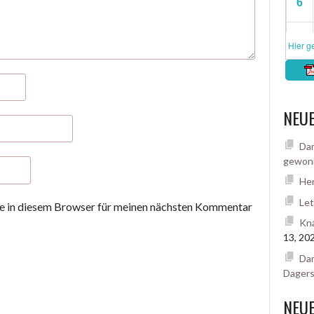
NEUE
Dam
gewon
Her
Let
 in diesem Browser für meinen nächsten Kommentar
Kna
13, 20
Dam
Dager
NEU