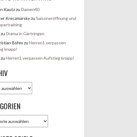
en Kautz
zu
Damen40
er Kreczmarsky
zu
Saisoneröffnung und
pertraining
zu
Drama in Gärtringen
istian Böhm
zu
Herren1 verpassen
eg knapp!
zu
Herren1 verpassen Aufstieg knapp!
HIV
EGORIEN
rien