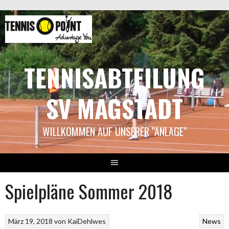
Springe
zum
Inhalt
TENNISABTEILUNG
SV MAGSTADT
WILLKOMMEN AUF UNSERER "ANLAGE"
Spielpläne Sommer 2018
März 19, 2018
von
KaiDehlwes
News