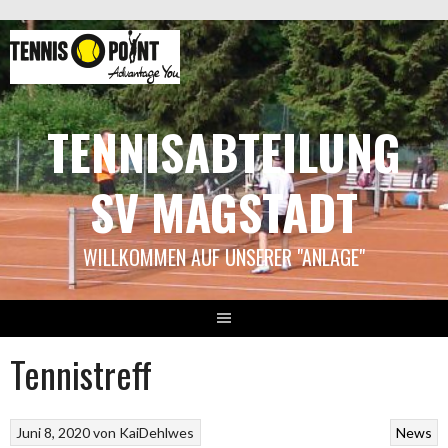
Springe
zum
Inhalt
TENNISABTEILUNG
SV MAGSTADT
WILLKOMMEN AUF UNSERER "ANLAGE"
Tennistreff
Juni 8, 2020
von
KaiDehlwes
News