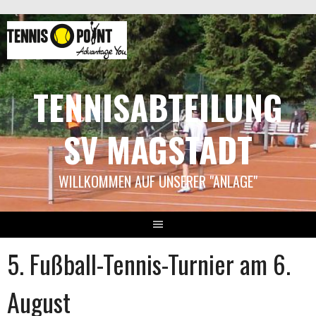
Springe
zum
Inhalt
TENNISABTEILUNG
SV MAGSTADT
WILLKOMMEN AUF UNSERER "ANLAGE"
5. Fußball-Tennis-Turnier am 6.
August