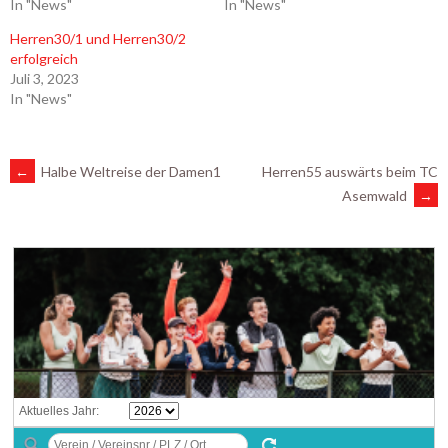
In "News"
In "News"
Herren30/1 und Herren30/2
erfolgreich
Juli 3, 2023
In "News"
ARTIKEL-
←
Halbe Weltreise der Damen1
Herren55 auswärts beim TC
Asemwald
→
NAVIGATION