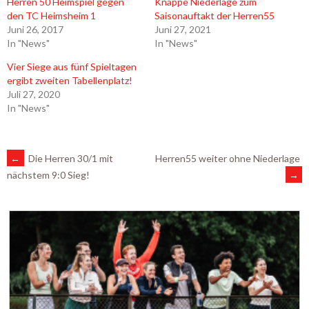
Herren 50 Heimspiel gegen
Knappe Niederlage zum
den TC Heimsheim 1
Saisonauftakt der Herren55
Juni 26, 2017
Juni 27, 2021
In "News"
In "News"
Vier Siege aus fünf Spieltagen
ergibt zweiten Tabellenplatz!
Juli 27, 2020
In "News"
ARTIKEL-
←
Die Herren 30/1 mit
Herren55 weiter ohne Niederlage
→
nächstem 9:0 Sieg!
NAVIGATION