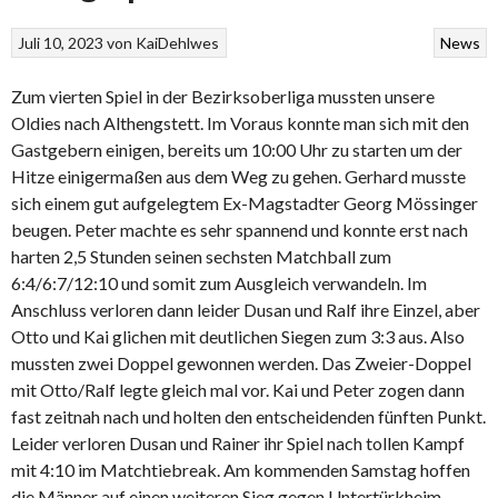
Juli 10, 2023
von
KaiDehlwes
News
Zum vierten Spiel in der Bezirksoberliga mussten unsere
Oldies nach Althengstett. Im Voraus konnte man sich mit den
Gastgebern einigen, bereits um 10:00 Uhr zu starten um der
Hitze einigermaßen aus dem Weg zu gehen. Gerhard musste
sich einem gut aufgelegtem Ex-Magstadter Georg Mössinger
beugen. Peter machte es sehr spannend und konnte erst nach
harten 2,5 Stunden seinen sechsten Matchball zum
6:4/6:7/12:10 und somit zum Ausgleich verwandeln. Im
Anschluss verloren dann leider Dusan und Ralf ihre Einzel, aber
Otto und Kai glichen mit deutlichen Siegen zum 3:3 aus. Also
mussten zwei Doppel gewonnen werden. Das Zweier-Doppel
mit Otto/Ralf legte gleich mal vor. Kai und Peter zogen dann
fast zeitnah nach und holten den entscheidenden fünften Punkt.
Leider verloren Dusan und Rainer ihr Spiel nach tollen Kampf
mit 4:10 im Matchtiebreak. Am kommenden Samstag hoffen
die Männer auf einen weiteren Sieg gegen Untertürkheim