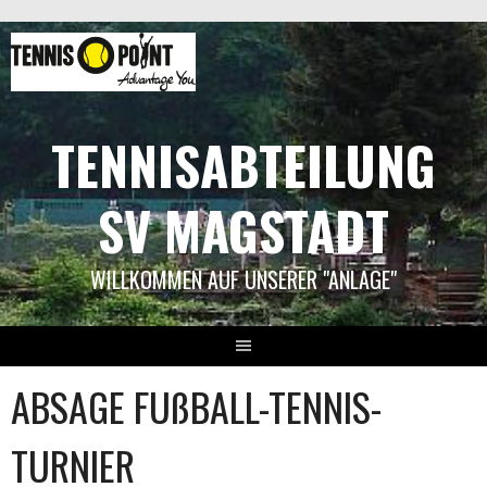
Springe
zum
Inhalt
TENNISABTEILUNG
SV MAGSTADT
WILLKOMMEN AUF UNSERER "ANLAGE"
ABSAGE FUßBALL-TENNIS-
TURNIER