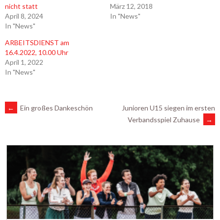
nicht statt
März 12, 2018
April 8, 2024
In "News"
In "News"
ARBEITSDIENST am
16.4.2022, 10.00 Uhr
April 1, 2022
In "News"
ARTIKEL-
←
Ein großes Dankeschön
Junioren U15 siegen im ersten
Verbandsspiel Zuhause
→
NAVIGATION