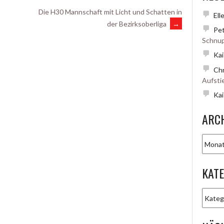
Die H30 Mannschaft mit Licht und Schatten in
Ell
der Bezirksoberliga
→
Pet
Schnup
Kai
Chr
Aufsti
Kai
ARC
Archiv
KAT
Katego