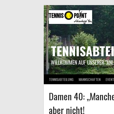
Springe
zum
Inhalt
TENNISABTE
WILLKOMMEN AUF UNSERER "ANL
TENNISABTEILUNG
MANNSCHAFTEN
EVENT
Damen 40: „Manche
aber nicht!