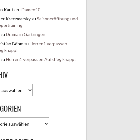
en Kautz
zu
Damen40
er Kreczmarsky
zu
Saisoneröffnung und
pertraining
zu
Drama in Gärtringen
istian Böhm
zu
Herren1 verpassen
eg knapp!
zu
Herren1 verpassen Aufstieg knapp!
HIV
EGORIEN
rien