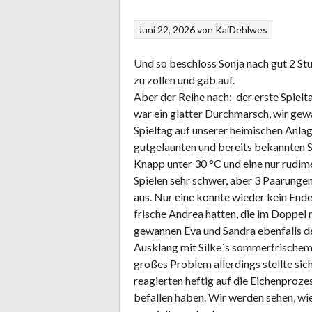
Juni 22, 2026
von
KaiDehlwes
Und so beschloss Sonja nach gut 2 St
zu zollen und gab auf.
Aber der Reihe nach: der erste Spie
war ein glatter Durchmarsch, wir gewa
Spieltag auf unserer heimischen Anla
gutgelaunten und bereits bekannten S
Knapp unter 30 °C und eine nur rudi
Spielen sehr schwer, aber 3 Paarungen
aus. Nur eine konnte wieder kein Ende 
frische Andrea hatten, die im Doppel
gewannen Eva und Sandra ebenfalls deu
Ausklang mit Silke´s sommerfrischem 
großes Problem allerdings stellte sic
reagierten heftig auf die Eichenproze
befallen haben. Wir werden sehen, w