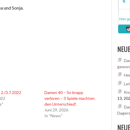
ea und Sonja.
NEUE
Dam
gewon
Her
Let
Kna
 2./3.7.2022
Damen 40 – So knapp
2022
verloren – 3 Spiele machten
13, 20
s"
den Unterschied!
Dam
Juni 29, 2026
Dager
In "News"
NEU