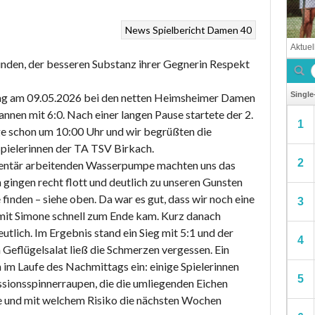
News
Spielbericht Damen 40
unden, der besseren Substanz ihrer Gegnerin Respekt
ltag am 09.05.2026 bei den netten Heimsheimer Damen
nnen mit 6:0. Nach einer langen Pause startete der 2.
ge schon um 10:00 Uhr und wir begrüßten die
pielerinnen der TA TSV Birkach.
mentär arbeitenden Wasserpumpe machten uns das
 gingen recht flott und deutlich zu unseren Gunsten
finden – siehe oben. Da war es gut, dass wir noch eine
 mit Simone schnell zum Ende kam. Kurz danach
tlich. Im Ergebnis stand ein Sieg mit 5:1 und der
Geflügelsalat ließ die Schmerzen vergessen. Ein
h im Laufe des Nachmittags ein: einige Spielerinnen
ssionsspinnerraupen, die die umliegenden Eichen
ie und mit welchem Risiko die nächsten Wochen