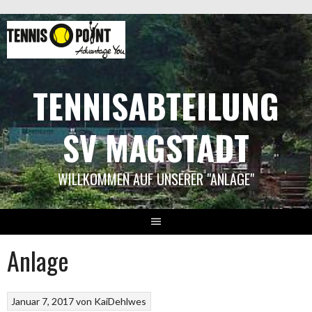
Springe
zum
Inhalt
TENNISABTEILUNG
SV MAGSTADT
WILLKOMMEN AUF UNSERER "ANLAGE"
Anlage
Januar 7, 2017
von
KaiDehlwes