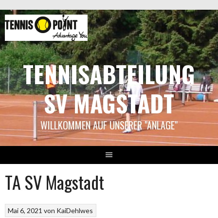
Springe
zum
Inhalt
TENNISABTEILUNG
SV MAGSTADT
WILLKOMMEN AUF UNSERER "ANLAGE"
TA SV Magstadt
Mai 6, 2021
von
KaiDehlwes