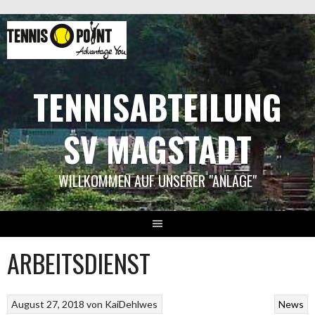
Springe
zum
Inhalt
TENNISABTEILUNG
SV MAGSTADT
WILLKOMMEN AUF UNSERER "ANLAGE"
ARBEITSDIENST
August 27, 2018
von
KaiDehlwes
News