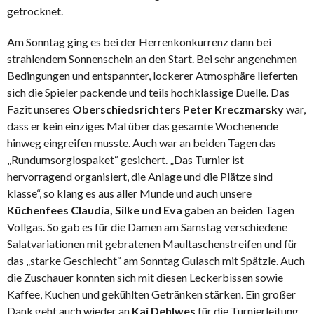
getrocknet.
Am Sonntag ging es bei der Herrenkonkurrenz dann bei
strahlendem Sonnenschein an den Start. Bei sehr angenehmen
Bedingungen und entspannter, lockerer Atmosphäre lieferten
sich die Spieler packende und teils hochklassige Duelle. Das
Fazit unseres
Oberschiedsrichters Peter Kreczmarsky
war,
dass er kein einziges Mal über das gesamte Wochenende
hinweg eingreifen musste. Auch war an beiden Tagen das
„Rundumsorglospaket“ gesichert. „Das Turnier ist
hervorragend organisiert, die Anlage und die Plätze sind
klasse“, so klang es aus aller Munde und auch unsere
Küchenfees Claudia, Silke und Eva
gaben an beiden Tagen
Vollgas. So gab es für die Damen am Samstag verschiedene
Salatvariationen mit gebratenen Maultaschenstreifen und für
das „starke Geschlecht“ am Sonntag Gulasch mit Spätzle. Auch
die Zuschauer konnten sich mit diesen Leckerbissen sowie
Kaffee, Kuchen und gekühlten Getränken stärken. Ein großer
Dank geht auch wieder an
Kai Dehlwes
für die Turnierleitung