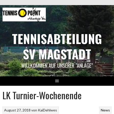
Springe
zum
Inhalt
TENNISABTEILUNG
SV MAGSTADT
WILLKOMMEN AUF UNSERER "ANLAGE"
LK Turnier-Wochenende
August 27, 2018
von
KaiDehlwes
News