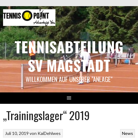
Springe
zum
Inhalt
TENNISABTEILUNG
SV MAGSTADT
WILLKOMMEN AUF UNSERER "ANLAGE"
„Trainingslager“ 2019
Juli 10, 2019
von
KaiDehlwes
News