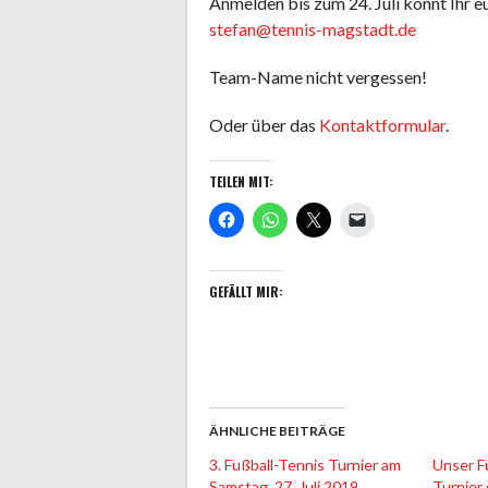
Anmelden bis zum 24. Juli könnt Ihr e
stefan@tennis-magstadt.de
Team-Name nicht vergessen!
Oder über das
Kontaktformular
.
TEILEN MIT:
GEFÄLLT MIR:
ÄHNLICHE BEITRÄGE
3. Fußball-Tennis Turnier am
Unser F
Samstag, 27. Juli 2019
Turnier 