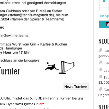
NEUE
Dam
gewon
Her
Turnier
Let
Kna
13, 20
News
Turniere
Dam
Dager
0 Uhr, findet das 6. Fußball-Tennis Turnier bei uns
llen Flyer dazu gibt es
hier
!
NEU