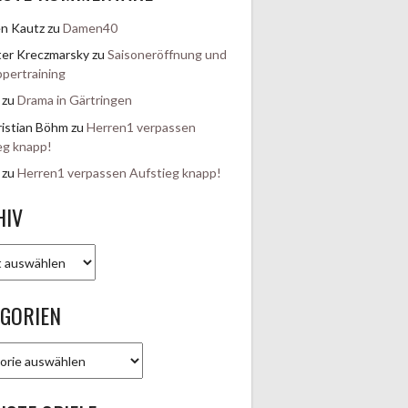
en Kautz
zu
Damen40
er Kreczmarsky
zu
Saisoneröffnung und
pertraining
zu
Drama in Gärtringen
istian Böhm
zu
Herren1 verpassen
eg knapp!
zu
Herren1 verpassen Aufstieg knapp!
HIV
EGORIEN
rien