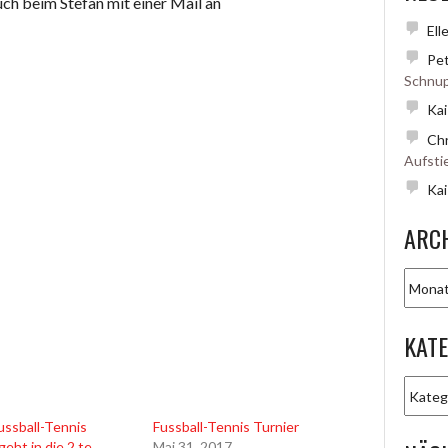
uch beim Stefan mit einer Mail an
Ell
Pet
Schnup
Kai
Chr
Aufsti
Kai
ARC
Archiv
KAT
Katego
ussball-Tennis
Fussball-Tennis Turnier
geht in die 2.te
Mai 31, 2017