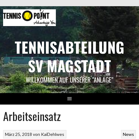
Springe
zum
Inhalt
TENNISABTEILUNG
SV MAGSTADT
WILLKOMMEN AUF UNSERER "ANLAGE"
Arbeitseinsatz
März 25, 2018
von
KaiDehlwes
News