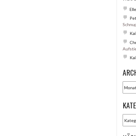
Ell
Pet
Schnup
Kai
Chr
Aufsti
Kai
ARC
Archiv
KAT
Katego