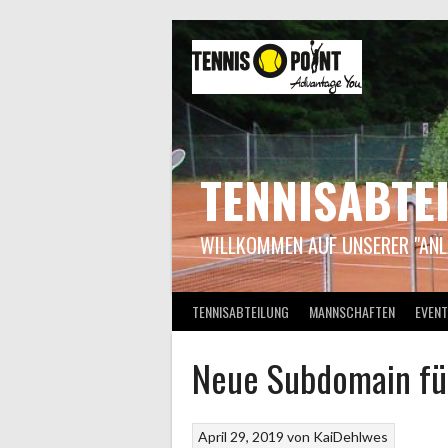
Springe
zum
Inhalt
TENNISABTE
WILLKOMMEN AUF UNSERER "ANL
TENNISABTEILUNG
MANNSCHAFTEN
EVENT
Neue Subdomain fü
April 29, 2019
von
KaiDehlwes