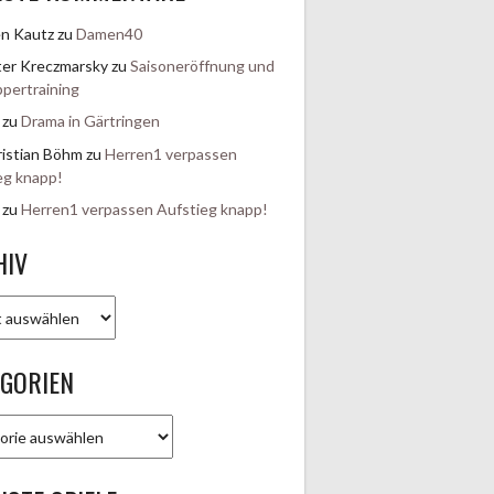
en Kautz
zu
Damen40
er Kreczmarsky
zu
Saisoneröffnung und
pertraining
zu
Drama in Gärtringen
istian Böhm
zu
Herren1 verpassen
eg knapp!
zu
Herren1 verpassen Aufstieg knapp!
HIV
EGORIEN
rien