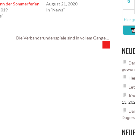
inn der Sommerferien
August 21, 2020
 2019
In "News"
s"
Die Verbandsrundenspiele sind in vollem Gange…
→
NEUE
Dam
gewon
Her
Let
Kna
13, 20
Dam
Dager
NEU