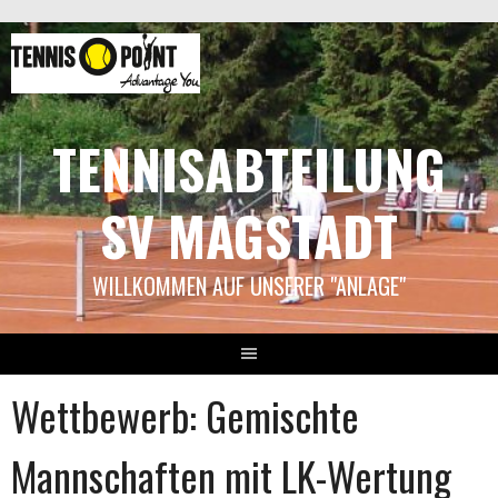
Springe
zum
Inhalt
TENNISABTEILUNG
SV MAGSTADT
WILLKOMMEN AUF UNSERER "ANLAGE"
Wettbewerb: Gemischte
Mannschaften mit LK-Wertung