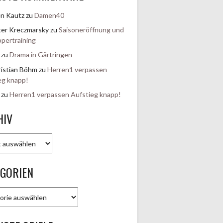
en Kautz
zu
Damen40
er Kreczmarsky
zu
Saisoneröffnung und
pertraining
zu
Drama in Gärtringen
istian Böhm
zu
Herren1 verpassen
eg knapp!
zu
Herren1 verpassen Aufstieg knapp!
HIV
EGORIEN
rien