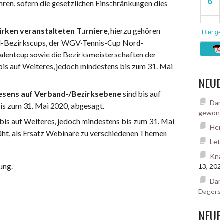
hren, sofern die gesetzlichen Einschränkungen dies
rken veranstalteten Turniere
, hierzu gehören
-Bezirkscups, der WGV-Tennis-Cup Nord-
entcup sowie die Bezirksmeisterschaften der
bis auf Weiteres, jedoch mindestens bis zum 31. Mai
NEUE
sens auf Verband-/Bezirksebene
sind bis auf
Dam
is zum 31. Mai 2020, abgesagt.
gewon
bis auf Weiteres, jedoch mindestens bis zum 31. Mai
Her
üht, als Ersatz Webinare zu verschiedenen Themen
Let
Kna
ung.
13, 20
Dam
Dager
NEU