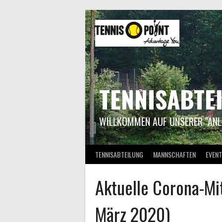
Springe
zum
Inhalt
TENNISABTE
WILLKOMMEN AUF UNSERER "ANL
TENNISABTEILUNG
MANNSCHAFTEN
EVENT
Aktuelle Corona-Mi
März 2020)