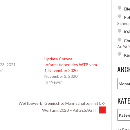
Ell
Pet
Schnup
Kai
Chr
Aufsti
Kai
Update Corona-
 23, 2021
Informationen des WTB vom
ARC
s"
1. November 2020
November 2, 2020
Archiv
In "News"
KAT
Wettbewerb: Gemischte Mannschaften mit LK-
Wertung 2020 – ABGESAGT!
→
Katego