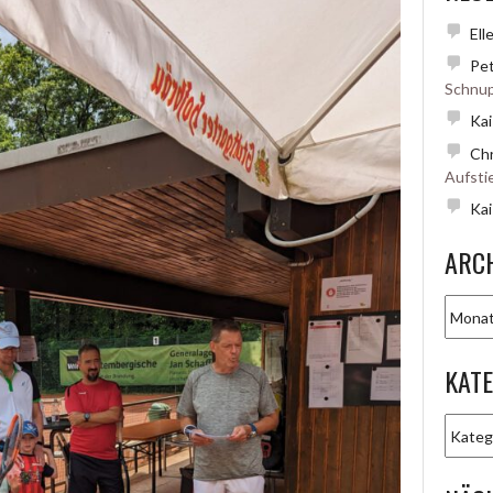
Ell
Pet
Schnup
Kai
Chr
Aufsti
Kai
ARC
Archiv
KAT
Katego