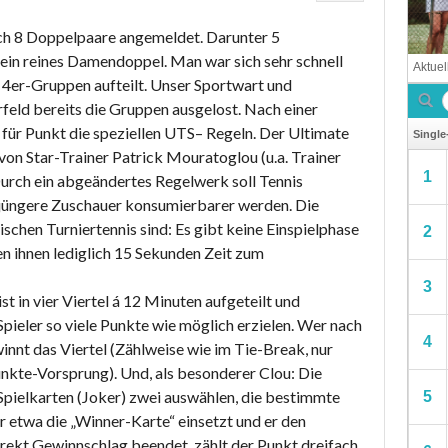
ich 8 Doppelpaare angemeldet. Darunter 5
in reines Damendoppel. Man war sich sehr schnell
ei 4er-Gruppen aufteilt. Unser Sportwart und
feld bereits die Gruppen ausgelost. Nach einer
für Punkt die speziellen UTS– Regeln. Der Ultimate
n Star-Trainer Patrick Mouratoglou (u.a. Trainer
Durch ein abgeändertes Regelwerk soll Tennis
r jüngere Zuschauer konsumierbarer werden. Die
chen Turniertennis sind: Es gibt keine Einspielphase
n ihnen lediglich 15 Sekunden Zeit zum
st in vier Viertel á 12 Minuten aufgeteilt und
pieler so viele Punkte wie möglich erzielen. Wer nach
innt das Viertel (Zählweise wie im Tie-Break, nur
kte-Vorsprung). Und, als besonderer Clou: Die
 Spielkarten (Joker) zwei auswählen, die bestimmte
r etwa die „Winner-Karte“ einsetzt und er den
ekt Gewinnschlag beendet, zählt der Punkt dreifach.