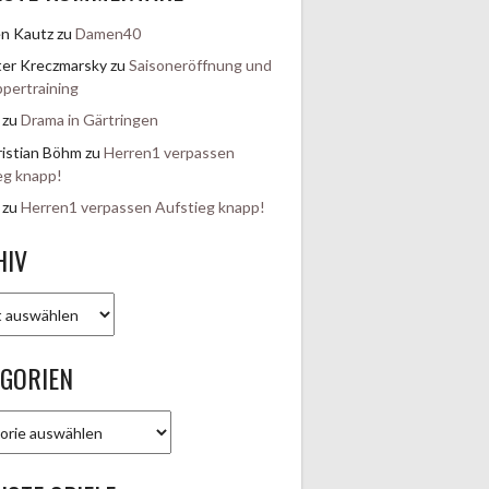
en Kautz
zu
Damen40
er Kreczmarsky
zu
Saisoneröffnung und
pertraining
zu
Drama in Gärtringen
istian Böhm
zu
Herren1 verpassen
eg knapp!
zu
Herren1 verpassen Aufstieg knapp!
HIV
EGORIEN
rien