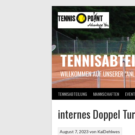
Springe
zum
Inhalt
TENNISABTE
WILLKOMMEN AUF UNSERER "ANL
TENNISABTEILUNG
MANNSCHAFTEN
EVENT
internes Doppel Tur
August 7, 2023
von
KaiDehlwes