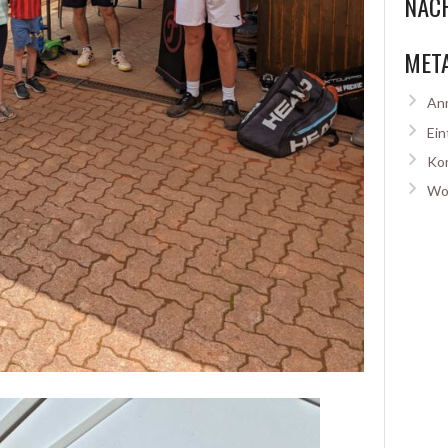
NÄCH
MET
An
Ein
Ko
Wo