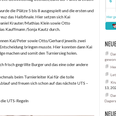
rde die Plätze 5 bis 8 ausgespielt und die ersten und
euz das Halbfinale. Hier setzen sich Kai
niel Krauter/Mathias Klein sowie Otto
as Kauffmann /Sonja Kautz durch.
annen Kai/Peter sowie Otto/Gerhard jeweils zwei
NEUE
e Entscheidung bringen musste. Hier konnten dann Kai
olge machen und somit den Turniersieg holen.
Dam
gewon
ch frisch gegrillte Burger und das eine oder andere
Her
Let
hmals beim Turnierleiter Kai für die tolle
Kna
blauf und freuen sich schon auf das nächste UTS –
13, 20
Dam
t die UTS-Regeln
Dager
NEU