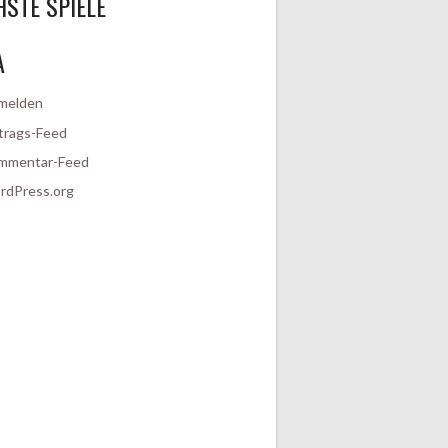
STE SPIELE
A
melden
trags-Feed
mmentar-Feed
rdPress.org