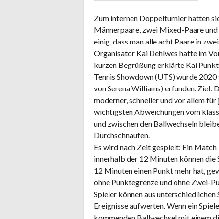
Zum internen Doppelturnier hatten s
Männerpaare, zwei Mixed-Paare und e
einig, dass man alle acht Paare in zw
Organisator Kai Dehlwes hatte im Vor
kurzen Begrüßung erklärte Kai Punkt 
Tennis Showdown (UTS) wurde 2020 vo
von Serena Williams) erfunden. Ziel: 
moderner, schneller und vor allem fü
wichtigsten Abweichungen vom klassis
und zwischen den Ballwechseln bleibe
Durchschnaufen.
Es wird nach Zeit gespielt: Ein Match i
innerhalb der 12 Minuten können die S
12 Minuten einen Punkt mehr hat, gew
ohne Punktegrenze und ohne Zwei-Pun
Spieler können aus unterschiedlichen
Ereignisse aufwerten. Wenn ein Spiele
kommenden Ballwechsel mit einem dir