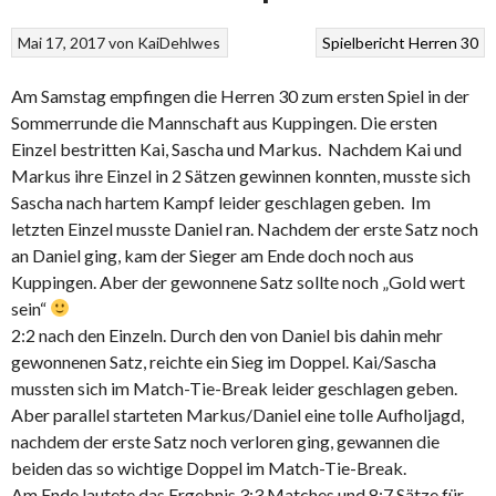
Mai 17, 2017
von
KaiDehlwes
Spielbericht Herren 30
Am Samstag empfingen die Herren 30 zum ersten Spiel in der
Sommerrunde die Mannschaft aus Kuppingen. Die ersten
Einzel bestritten Kai, Sascha und Markus. Nachdem Kai und
Markus ihre Einzel in 2 Sätzen gewinnen konnten, musste sich
Sascha nach hartem Kampf leider geschlagen geben. Im
letzten Einzel musste Daniel ran. Nachdem der erste Satz noch
an Daniel ging, kam der Sieger am Ende doch noch aus
Kuppingen. Aber der gewonnene Satz sollte noch „Gold wert
sein“
2:2 nach den Einzeln. Durch den von Daniel bis dahin mehr
gewonnenen Satz, reichte ein Sieg im Doppel. Kai/Sascha
mussten sich im Match-Tie-Break leider geschlagen geben.
Aber parallel starteten Markus/Daniel eine tolle Aufholjagd,
nachdem der erste Satz noch verloren ging, gewannen die
beiden das so wichtige Doppel im Match-Tie-Break.
Am Ende lautete das Ergebnis 3:3 Matches und 8:7 Sätze für