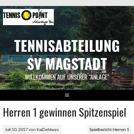
Springe
zum
Inhalt
TENNISABTEILUNG
SV MAGSTADT
WILLKOMMEN AUF UNSERER "ANLAGE"
Herren 1 gewinnen Spitzenspiel
Juli 10, 2017
von
KaiDehlwes
Spielbericht Herren 1