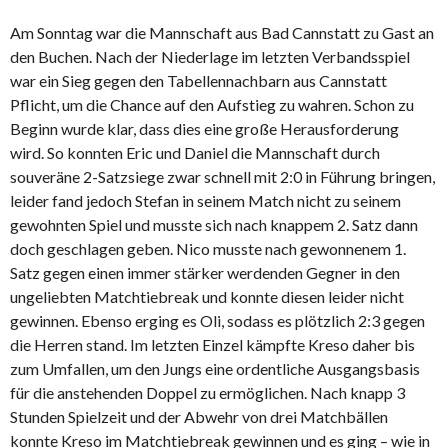
Am Sonntag war die Mannschaft aus Bad Cannstatt zu Gast an
den Buchen. Nach der Niederlage im letzten Verbandsspiel
war ein Sieg gegen den Tabellennachbarn aus Cannstatt
Pflicht, um die Chance auf den Aufstieg zu wahren.
Schon zu
Beginn wurde klar, dass dies eine große Herausforderung
wird. So konnten Eric und Daniel die Mannschaft durch
souveräne 2-Satzsiege zwar schnell mit 2:0 in Führung bringen,
leider fand jedoch Stefan in seinem Match nicht zu seinem
gewohnten Spiel und musste sich nach knappem 2. Satz dann
doch geschlagen geben. Nico musste nach gewonnenem 1.
Satz gegen einen immer stärker werdenden Gegner in den
ungeliebten Matchtiebreak und konnte diesen leider nicht
gewinnen. Ebenso erging es Oli, sodass es plötzlich 2:3 gegen
die Herren stand. Im letzten Einzel kämpfte Kreso daher bis
zum Umfallen, um den Jungs eine ordentliche Ausgangsbasis
für die anstehenden Doppel zu ermöglichen. Nach knapp 3
Stunden Spielzeit und der Abwehr von drei Matchbällen
konnte Kreso im Matchtiebreak gewinnen und es ging – wie in