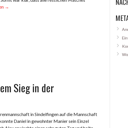
NÄCH
sen
→
MET
n
An
Ein
lten
Ko
Wo
rem Sieg in der
renmannschaft in Sindelfingen auf die Mannschaft
e konnte Daniel in gewohnter Manier sein Einzel
ch Alex erwischte einen sehr guten Tag und holte