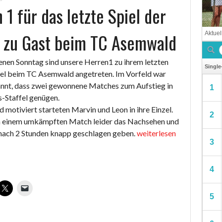
 1 für das letzte Spiel der
 zu Gast beim TC Asemwald
nen Sonntag sind unsere Herren1 zu ihrem letzten
el beim TC Asemwald angetreten. Im Vorfeld war
annt, dass zwei gewonnene Matches zum Aufstieg in
-Staffel genügen.
 motiviert starteten Marvin und Leon in ihre Einzel.
in einem umkämpften Match leider das Nachsehen und
„Herren
 nach 2 Stunden knapp geschlagen geben.
weiterlesen
1
für
das
letzte
Spiel
der
Saison