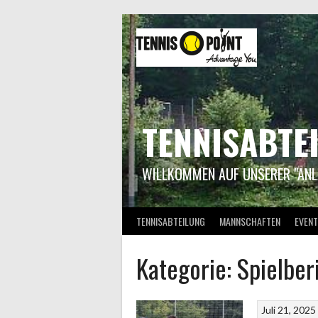
Springe
zum
Inhalt
TENNISABTE
WILLKOMMEN AUF UNSERER "ANL
TENNISABTEILUNG
MANNSCHAFTEN
EVENT
Kategorie:
Spielber
Juli 21, 2025