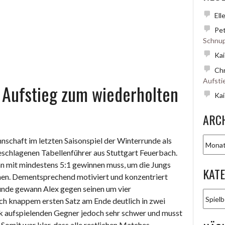
ein“
Ell
Pet
Schnup
Kai
Chr
Aufsti
 Aufstieg zum wiederholten
Kai
ARC
Archiv
schaft im letzten Saisonspiel der Winterrunde als
eschlagenen Tabellenführer aus Stuttgart Feuerbach.
man mit mindestens 5:1 gewinnen muss, um die Jungs
KAT
en. Dementsprechend motiviert und konzentriert
lrunde gewann Alex gegen seinen um vier
Katego
ch knappem ersten Satz am Ende deutlich in zwei
ark aufspielenden Gegner jedoch sehr schwer und musst
 Somit war klar, dass alle restlichen Matches