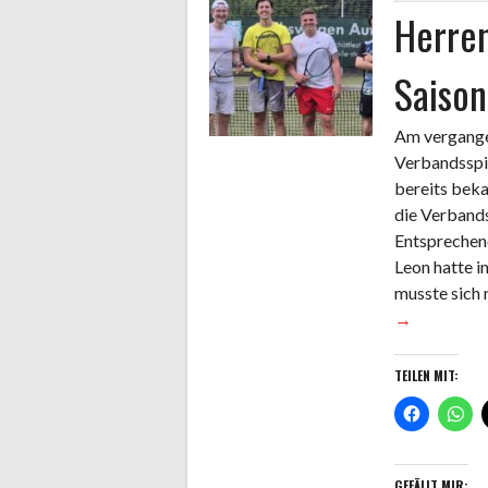
Herren
Saison
Am vergange
Verbandsspi
bereits bek
die Verbands
Entsprechend
Leon hatte 
musste sich
→
TEILEN MIT:
GEFÄLLT MIR: