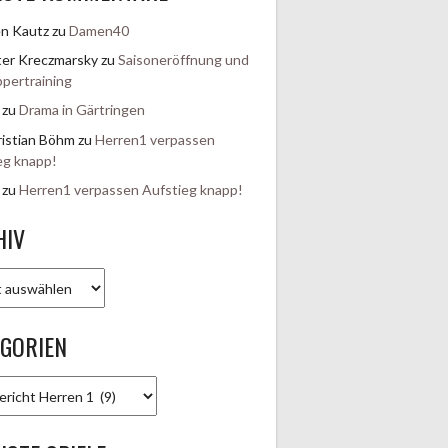
en Kautz
zu
Damen40
er Kreczmarsky
zu
Saisoneröffnung und
pertraining
zu
Drama in Gärtringen
istian Böhm
zu
Herren1 verpassen
eg knapp!
zu
Herren1 verpassen Aufstieg knapp!
HIV
EGORIEN
rien