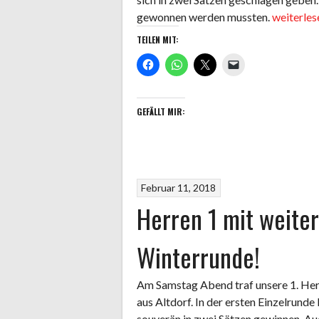
„Herren
gewonnen werden mussten.
weiterle
1
TEILEN MIT:
verpasse
Aufstieg
zum
wiederho
GEFÄLLT MIR:
Mal
knapp!“
Februar 11, 2018
Herren 1 mit weite
Winterrunde!
Am Samstag Abend traf unsere 1. Her
aus Altdorf. In der ersten Einzelrund
souverän in zwei Sätzen gewinnen. Au