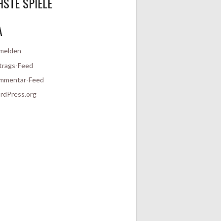
STE SPIELE
A
melden
trags-Feed
mmentar-Feed
rdPress.org