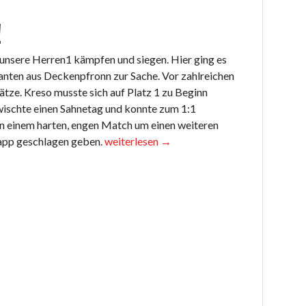
!
unsere Herren1 kämpfen und siegen. Hier ging es
anten aus Deckenpfronn zur Sache. Vor zahlreichen
lätze. Kreso musste sich auf Platz 1 zu Beginn
rwischte einen Sahnetag und konnte zum 1:1
 in einem harten, engen Match um einen weiteren
„Das
napp geschlagen geben.
weiterlesen
→
Leben
ist
hart!!!“