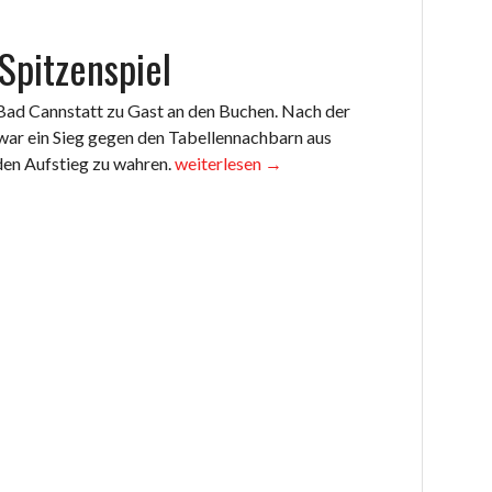
Spitzenspiel
ad Cannstatt zu Gast an den Buchen. Nach der
war ein Sieg gegen den Tabellennachbarn aus
„Herren
den Aufstieg zu wahren.
weiterlesen
→
1
gewinnen
Spitzenspiel“