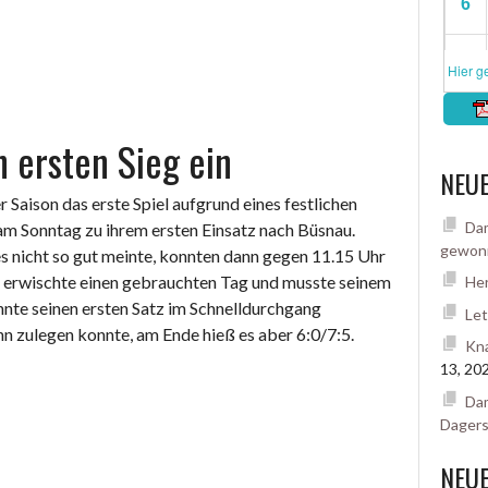
zu
Gast
beim
TC
Asemwald“
 ersten Sieg ein
NEUE
Saison das erste Spiel aufgrund eines festlichen
Dam
 am Sonntag zu ihrem ersten Einsatz nach Büsnau.
gewon
 nicht so gut meinte, konnten dann gegen 11.15 Uhr
on erwischte einen gebrauchten Tag und musste seinem
Her
nnte seinen ersten Satz im Schnelldurchgang
Let
„Herren
n zulegen konnte, am Ende hieß es aber 6:0/7:5.
Kna
1
13, 20
fahren
Dam
den
Dager
ersten
Sieg
NEU