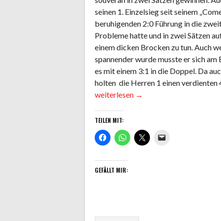
seinen 1. Einzelsieg seit seinem „Com
beruhigenden 2:0 Führung in die zwe
Probleme hatte und in zwei Sätzen auf 
einem dicken Brocken zu tun. Auch w
spannender wurde musste er sich am E
es mit einem 3:1 in die Doppel. Da a
holten die Herren 1 einen verdienten 4
„Herren
weiterlesen
→
1
mit
TEILEN MIT:
weiterem
Sieg
in
der
GEFÄLLT MIR:
Winterrunde!“