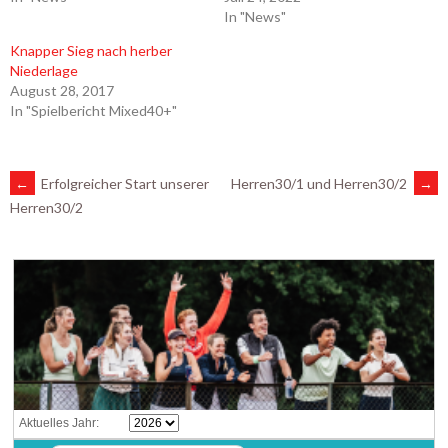
In "News"
Knapper Sieg nach herber
Niederlage
August 28, 2017
In "Spielbericht Mixed40+"
ARTIKEL-
←
Erfolgreicher Start unserer
Herren30/1 und Herren30/2
→
Herren30/2
NAVIGATION