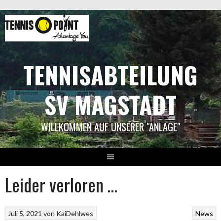
Springe
zum
Inhalt
TENNISABTEILUNG
SV MAGSTADT
WILLKOMMEN AUF UNSERER "ANLAGE"
Leider verloren …
Juli 5, 2021
von
KaiDehlwes
News