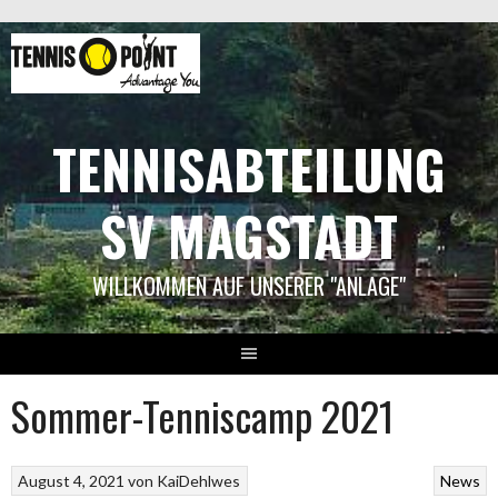
Springe
zum
Inhalt
TENNISABTEILUNG
SV MAGSTADT
WILLKOMMEN AUF UNSERER "ANLAGE"
Sommer-Tenniscamp 2021
August 4, 2021
von
KaiDehlwes
News