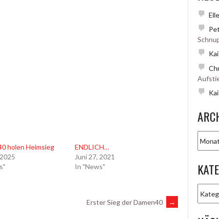
Ell
Pet
Schnup
Kai
Chr
Aufsti
Kai
ARC
Archiv
0 holen Heimsieg
ENDLICH…
 2025
Juni 27, 2021
KAT
s"
In "News"
Katego
Erster Sieg der Damen40
→