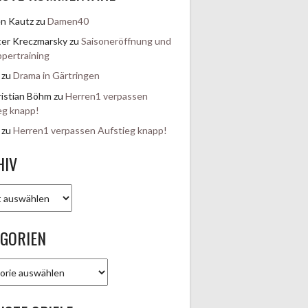
en Kautz
zu
Damen40
er Kreczmarsky
zu
Saisoneröffnung und
pertraining
zu
Drama in Gärtringen
istian Böhm
zu
Herren1 verpassen
eg knapp!
zu
Herren1 verpassen Aufstieg knapp!
HIV
EGORIEN
rien