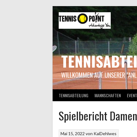
Springe
zum
Inhalt
TENNISABTE
WILLKOMMEN AUF UNSERER "ANL
TENNISABTEILUNG
MANNSCHAFTEN
EVENT
Spielbericht Dame
Mai 15, 2022
von
KaiDehlwes