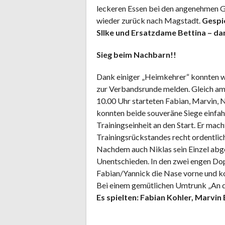
leckeren Essen bei den angenehmen G
wieder zurück nach Magstadt.
Gespie
SIlke und Ersatzdame Bettina – da
Sieg beim Nachbarn!!
Dank einiger „Heimkehrer“ konnten wi
zur Verbandsrunde melden. Gleich a
10.00 Uhr starteten Fabian, Marvin, N
konnten beide souveräne Siege einfahr
Trainingseinheit an den Start. Er mac
Trainingsrückstandes recht ordentlic
Nachdem auch Niklas sein Einzel abge
Unentschieden. In den zwei engen Do
Fabian/Yannick die Nase vorne und k
Bei einem gemütlichen Umtrunk „An de
Es spielten: Fabian Kohler, Marvin