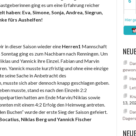
astgeberinnen ging es um eine Erfahrung reicher
lt haben: Eva, Simone, Sonja, Andrea, Siegrun,
nke fürs Aushelfen!
r in dieser Saison wieder eine
Herren1
Mannschaft
NEUE
m Sonntag ging es zum Nachbarn nach Renningen. Um
iklas und Yannick ihre Einzel. Fabian und Marvin
Dam
en. Yannick musste kurzfristig und ohne eine einzige
gewon
hte seine Sache in Anbetracht des
Her
h, musste sich aber dennoch knapp geschlagen geben.
Let
ben musste, stand es nach den Einzeln 2:2
Kna
ppelpartien hatten am Ende Marvin/Niklas sowie
13, 20
onnten mit einem 4:2 Erfolg den Heimweg antreten.
n Buchen“ wurde der erste Sieg der Saison gefeiert.
Dam
Dager
 Bocatius, Niklas Berg und Yannick Fischer
NEU