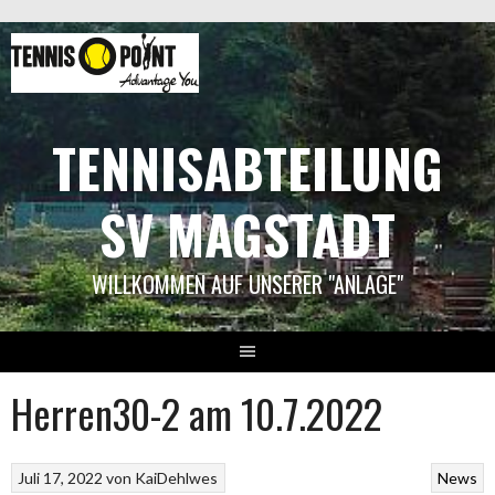
Springe
zum
Inhalt
TENNISABTEILUNG
SV MAGSTADT
WILLKOMMEN AUF UNSERER "ANLAGE"
Herren30-2 am 10.7.2022
Juli 17, 2022
von
KaiDehlwes
News