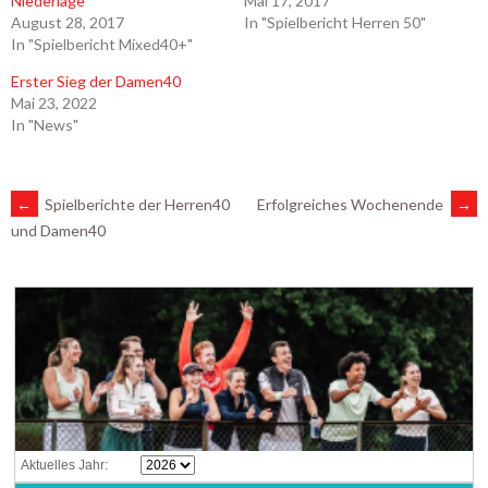
Niederlage
Mai 17, 2017
August 28, 2017
In "Spielbericht Herren 50"
In "Spielbericht Mixed40+"
Erster Sieg der Damen40
Mai 23, 2022
In "News"
ARTIKEL-
←
Spielberichte der Herren40
Erfolgreiches Wochenende
→
und Damen40
NAVIGATION