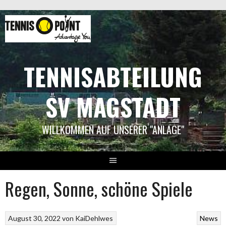
Springe
zum
Inhalt
TENNISABTEILUNG
SV MAGSTADT
WILLKOMMEN AUF UNSERER "ANLAGE"
Regen, Sonne, schöne Spiele
August 30, 2022
von
KaiDehlwes
News