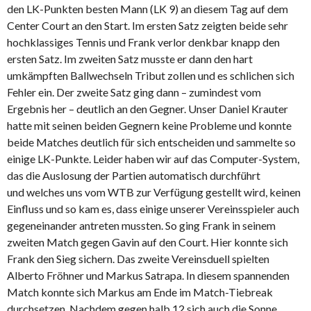
den LK-Punkten besten Mann (LK 9) an diesem Tag auf dem
Center Court an den Start. Im ersten Satz zeigten beide sehr
hochklassiges Tennis und Frank verlor denkbar knapp den
ersten Satz. Im zweiten Satz musste er dann den hart
umkämpften Ballwechseln Tribut zollen und es schlichen sich
Fehler ein. Der zweite Satz ging dann – zumindest vom
Ergebnis her – deutlich an den Gegner. Unser Daniel Krauter
hatte mit seinen beiden Gegnern keine Probleme und konnte
beide Matches deutlich für sich entscheiden und sammelte so
einige LK-Punkte. Leider haben wir auf das Computer-System,
das die Auslosung der Partien automatisch durchführt
und welches uns vom WTB zur Verfügung gestellt wird, keinen
Einfluss und so kam es, dass einige unserer Vereinsspieler auch
gegeneinander antreten mussten. So ging Frank in seinem
zweiten Match gegen Gavin auf den Court. Hier konnte sich
Frank den Sieg sichern. Das zweite Vereinsduell spielten
Alberto Fröhner und Markus Satrapa. In diesem spannenden
Match konnte sich Markus am Ende im Match-Tiebreak
durchsetzen. Nachdem gegen halb 12 sich auch die Sonne